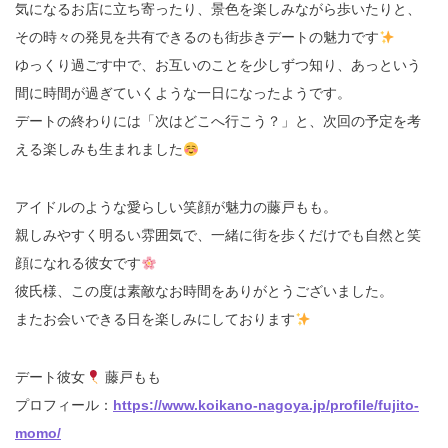
気になるお店に立ち寄ったり、景色を楽しみながら歩いたりと、
その時々の発見を共有できるのも街歩きデートの魅力です
ゆっくり過ごす中で、お互いのことを少しずつ知り、あっという
間に時間が過ぎていくような一日になったようです。
デートの終わりには「次はどこへ行こう？」と、次回の予定を考
える楽しみも生まれました
アイドルのような愛らしい笑顔が魅力の藤戸もも。
親しみやすく明るい雰囲気で、一緒に街を歩くだけでも自然と笑
顔になれる彼女です
彼氏様、この度は素敵なお時間をありがとうございました。
またお会いできる日を楽しみにしております
デート彼女
藤戸もも
プロフィール：
https://www.koikano-nagoya.jp/profile/fujito-
momo/