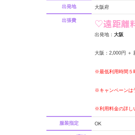
出発地
大阪府
♡遠距離
出張費
出発地：
大阪
大阪：2,000円
※最低利用時間５
※キャンペーンは
※利用料金の詳し
服装指定
OK