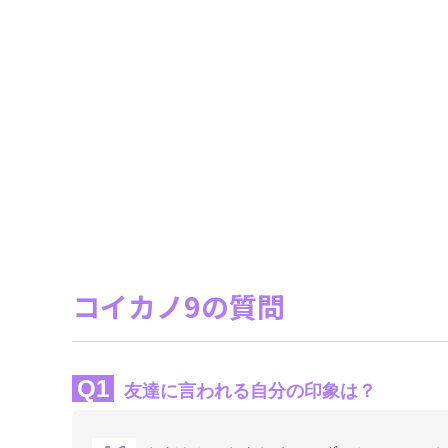
コイカノ9の質問
Q1
友達に言われる自分の印象は？