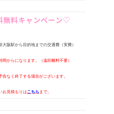
料無料キャンペーン♡
 ＋ 新大阪駅から目的地までの交通費（実費）
時間からになります。（遠距離料不要）
予告なく終了する場合がございます。
いお見積もりは
こちら
まで。