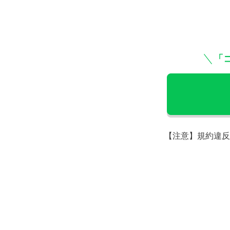
「
【注意】規約違反