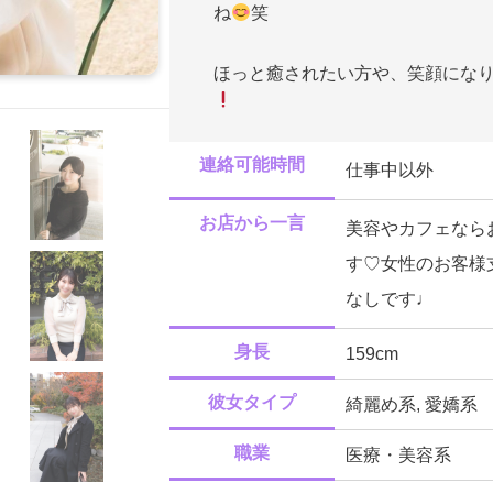
ね
笑
ほっと癒されたい方や、笑顔にな
連絡可能時間
仕事中以外
お店から一言
美容やカフェなら
す♡女性のお客様
なしです♩
身長
159cm
彼女タイプ
綺麗め系, 愛嬌系
職業
医療・美容系