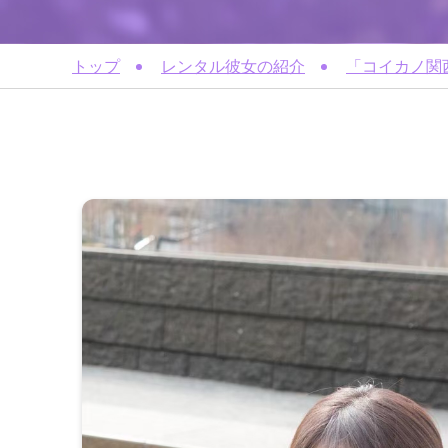
トップ
レンタル彼女の紹介
「コイカノ関